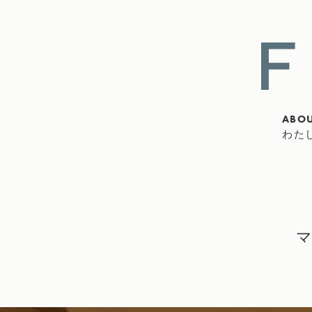
ABOU
わた