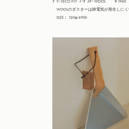
ｸﾞﾘｰﾝECO ﾊﾝﾃﾞｨｰﾀﾞｽﾀｰ WOOL　　￥1940

　WOOLのダスターは静電気が発生しにく
　SIZE： 120φ 690h
