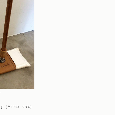


1080　2PCS）
