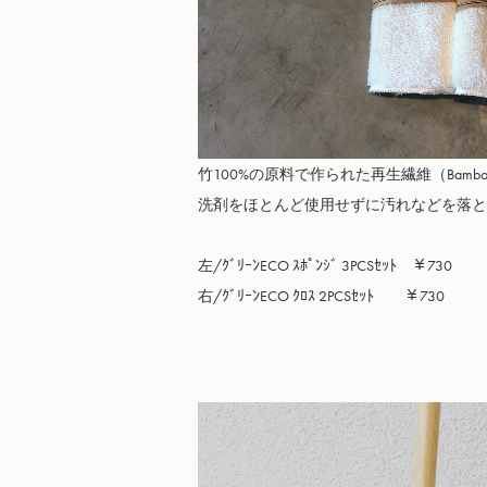
竹100%の原料で作られた再生繊維（Bamboo
洗剤をほとんど使用せずに汚れなどを落と
左/ｸﾞﾘｰﾝECO ｽﾎﾟﾝｼﾞ 3PCSｾｯﾄ　￥730

右/ｸﾞﾘｰﾝECO ｸﾛｽ 2PCSｾｯﾄ　　￥730
