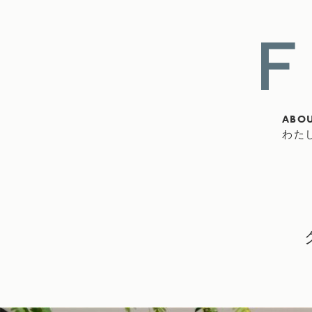
ABOU
わた